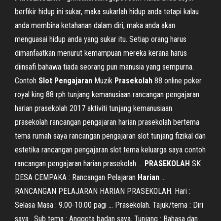
berfikir hidup ini sukar, maka sukarlah hidup anda tetapi kalau
anda membina ketahanan dalam diri, maka anda akan
menguasai hidup anda yang sukar itu. Setiap orang harus
dimanfaatkan menurut kemampuan mereka kerana harus
diinsafi bahawa tiada seorang pun manusia yang sempurna.
Contoh
Slot
Pengajaran
Muzik
Prasekolah
88 online poker
royal king 88 rph tunjang kemanusiaan rancangan pengajaran
harian prasekolah 2017 aktiviti tunjang kemanusiaan
prasekolah rancangan pengajaran harian prasekolah bertema
tema rumah saya rancangan pengajaran slot tunjang fizikal dan
estetika rancangan pengajaran slot tema keluarga saya contoh
rancangan pengajaran harian prasekolah ...
PRASEKOLAH
SK
DESA CEMPAKA : Rancangan Pelajaran
Harian
...
RANCANGAN PELAJARAN HARIAN PRASEKOLAH. Hari :
Selasa Masa : 9.00-10.00 pagi ... Prasekolah. Tajuk/tema : Diri
saya . Sub tema : Anggota badan saya. Tunjang : Bahasa dan