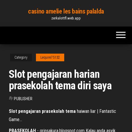
Skip
casino amelie les bains palalda
to
zerkalottfl.web.app
the
content
Category
Lequire75132
Slot pengajaran harian
prasekolah tema diri saya
By
PUBLISHER
Slot
pengajaran
prasekolah
tema
haiwan liar | Fantastic
Game…
PRASEKOLAH
- grinsakura.blogspot.com Kalau anda asyik