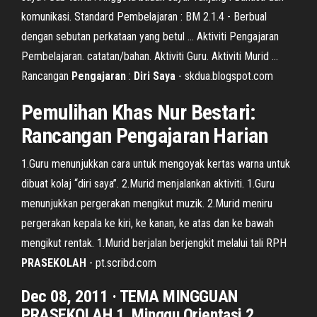
komunikasi. Standard Pembelajaran : BM 2.1.4 - Berbual
dengan sebutan perkataan yang betul ... Aktiviti Pengajaran
Pembelajaran. catatan/bahan. Aktiviti Guru. Aktiviti Murid ...
Rancangan
Pengajaran
:
Diri
Saya
- skdua.blogspot.com
Pemulihan Khas Nur Bestari:
Rancangan
Pengajaran
Harian
1.Guru menunjukkan cara untuk mengoyak kertas warna untuk
dibuat kolaj “diri saya”. 2.Murid menjalankan aktiviti. 1.Guru
menunjukkan pergerakan mengikut muzik. 2.Murid meniru
pergerakan kepala ke kiri, ke kanan, ke atas dan ke bawah
mengikut rentak. 1.Murid berjalan berjengkit melalui tali RPH
PRASEKOLAH
- pt.scribd.com
Dec 08, 2011 · TEMA MINGGUAN
PRASEKOLAH 1. Minggu Orientasi 2.