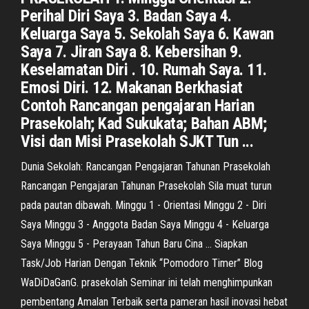
Perihal Diri Saya 3. Badan Saya 4.
Keluarga Saya 5. Sekolah Saya 6. Kawan
Saya 7. Jiran Saya 8. Kebersihan 9.
Keselamatan Diri . 10. Rumah Saya. 11.
Emosi Diri. 12. Makanan Berkhasiat
Contoh Rancangan pengajaran Harian
Prasekolah; Kad Sukukata; Bahan ABM;
Visi dan Misi Prasekolah SJKT Tun ...
Dunia Sekolah: Rancangan Pengajaran Tahunan Prasekolah
Rancangan Pengajaran Tahunan Prasekolah Sila muat turun
pada pautan dibawah. Minggu 1 - Orientasi Minggu 2 - Diri
Saya Minggu 3 - Anggota Badan Saya Minggu 4 - Keluarga
Saya Minggu 5 - Perayaan Tahun Baru Cina ... Siapkan
Task/Job Harian Dengan Teknik “Pomodoro Timer” Blog
WaDiDaGanG. prasekolah Seminar ini telah menghimpunkan
pembentang Amalan Terbaik serta pameran hasil inovasi hebat