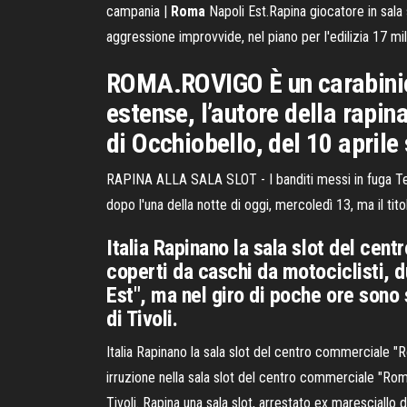
campania |
Roma
Napoli Est.Rapina giocatore in sala 
aggressione improvvide, nel piano per l'edilizia 17 mi
ROMA.ROVIGO È un carabiniere
estense, l’autore della rapin
di Occhiobello, del 10 aprile
RAPINA ALLA SALA SLOT - I banditi messi in fuga Tent
dopo l'una della notte di oggi, mercoledì 13, ma il titol
Italia Rapinano la sala slot del c
coperti da caschi da motociclisti, 
Est", ma nel giro di poche ore sono 
di Tivoli.
Italia Rapinano la sala slot del centro commerciale 
irruzione nella sala slot del centro commerciale "Roma
Tivoli. Rapina una sala slot, arrestato ex maresciallo 