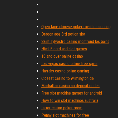
Open face chinese poker royalties scoring
Dragon age 3rd potion slot
Saint sylvestre casino montrond les bains
Html 5 card and slot games
18 and over online casino
Las vegas casino online free spins
Harrahs casino online gaming
Closest casino to wilmington de
Manhattan casino no deposit codes
Free slot machine games for android
How to win slot machines australia
Luxor casino poker room
Penny slot machines for free