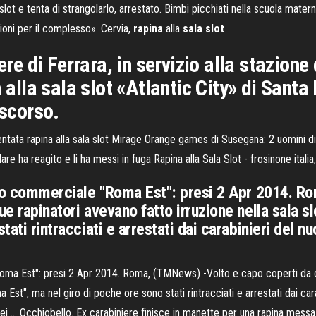
slot e tenta di strangolarlo, arrestato. Bimbi picchiati nella scuola mat
lioni per il complesso». Cervia,
rapina
alla
sala
slot
 di Ferrara, in servizio alla stazione
a alla sala slot «Atlantic City» di San
 scorso.
ata rapina alla sala slot Mirage Orange games di Susegana: 2 uomini di c
are ha reagito e li ha messi in fuga Rapina alla Sala Slot - frosinone italia
entro commerciale "Roma Est": presi 2 Apr 2014. 
due rapinatori avevano fatto irruzione nella sala
stati rintracciati e arrestati dai carabinieri del
"Roma Est": presi 2 Apr 2014. Roma, (TMNews) -Volto e capo coperti da ca
 Est", ma nel giro di poche ore sono stati rintracciati e arrestati dai c
dei ... Occhiobello. Ex carabiniere finisce in manette per una rapina messa 